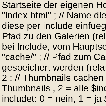
Startseite der eigenen 
"index.html" ; // Name di
diese per include einfuegt
Pfad zu den Galerien (re
bei Include, vom Hauptsc
"cache/" ; // Pfad zum C
gespeichert werden (rela
2 ; // Thumbnails cachen 
Thumbnails , 2 = alle $inc
includet: 0 = nein, 1 = ja 