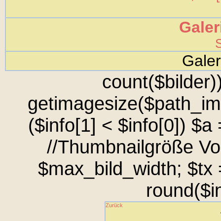
Galer
S
Gale
count($bilder))
getimagesize($path_img.
($info[1] < $info[0]) $a
//Thumbnailgröße Vor
$max_bild_width; $tx =
round($in
Zurück