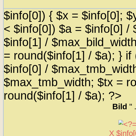
$info[0]) { $x = $info[0]; $y
< $info[0]) $a = $info[0] 
$info[1] / $max_bild_width
= round($info[1] / $a); } if
$info[0] / $max_tmb_width;
$max_tmb_width; $tx = rou
round($info[1] / $a); ?>
Bild
" 
X
$info[