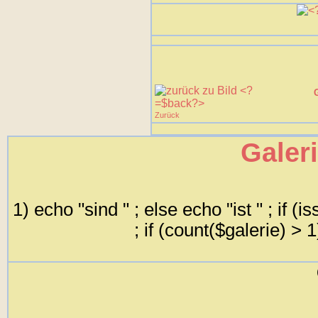
Zurück
Galer
1) echo "sind " ; else echo "ist " ; if (
; if (count($galerie) > 