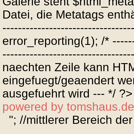
Galerie steht $html_meta
Datei, die Metatags enthält
---------------------------------
error_reporting(1); /* --------
--------------------------------
naechten Zeile kann H
eingefuegt/geaendert wer
ausgefuehrt wird --- */ ?
powered by tomshaus.d
"; //mittlerer Bereich de