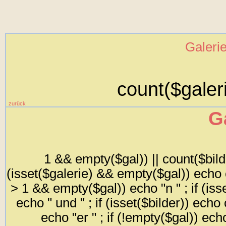
Galeri
count($galeri
zurück
G
1 && empty($gal)) || count($bilder
(isset($galerie) && empty($gal)) echo co
> 1 && empty($gal)) echo "n " ; if (is
echo " und " ; if (isset($bilder)) echo 
echo "er " ; if (!empty($gal)) ech