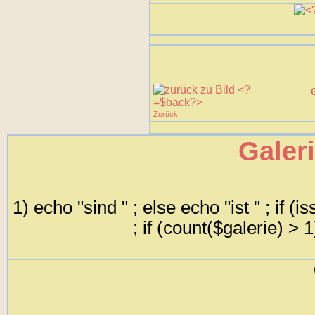
Zurück
Galer
1) echo "sind " ; else echo "ist " ; if (
; if (count($galerie) > 