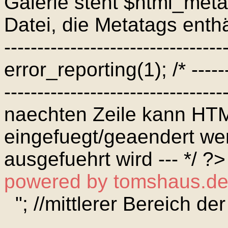
Galerie steht $html_meta
Datei, die Metatags enthält
---------------------------------
error_reporting(1); /* --------
--------------------------------
naechten Zeile kann H
eingefuegt/geaendert wer
ausgefuehrt wird --- */ ?
powered by tomshaus.d
"; //mittlerer Bereich de