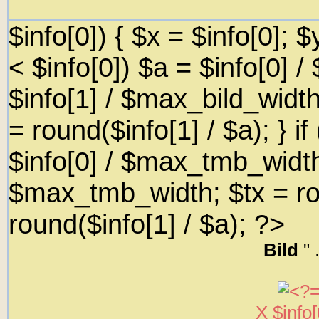
$info[0]) { $x = $info[0]; $y
< $info[0]) $a = $info[0] 
$info[1] / $max_bild_width
= round($info[1] / $a); } if
$info[0] / $max_tmb_width;
$max_tmb_width; $tx = rou
round($info[1] / $a); ?>
Bild
" 
X
$info[