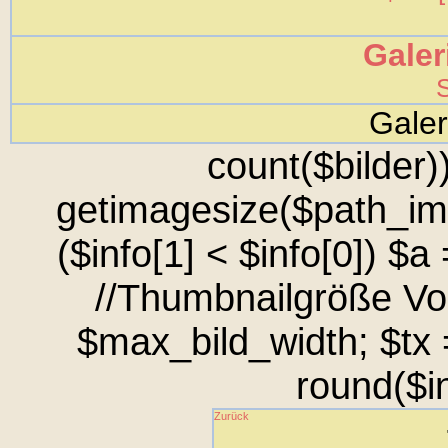
Galer
S
Gale
count($bilder))
getimagesize($path_img.
($info[1] < $info[0]) $a
//Thumbnailgröße Vor
$max_bild_width; $tx =
round($in
Zurück