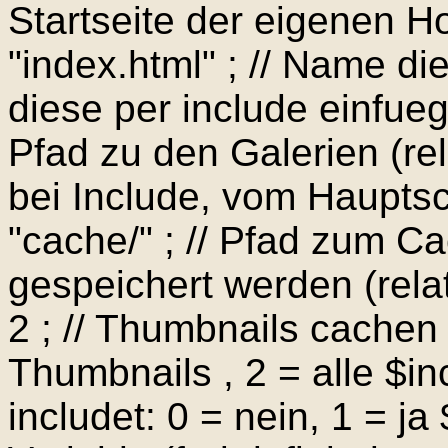
Startseite der eigenen 
"index.html" ; // Name di
diese per include einfuegt
Pfad zu den Galerien (re
bei Include, vom Hauptsc
"cache/" ; // Pfad zum C
gespeichert werden (rela
2 ; // Thumbnails cachen 
Thumbnails , 2 = alle $inc
includet: 0 = nein, 1 = ja 