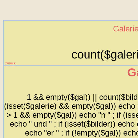
Galeri
count($galeri
zurück
G
1 && empty($gal)) || count($bilder
(isset($galerie) && empty($gal)) echo co
> 1 && empty($gal)) echo "n " ; if (is
echo " und " ; if (isset($bilder)) echo 
echo "er " ; if (!empty($gal)) ech